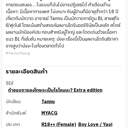
การตอบสนอง… ในแบบที่ฉันไม่อาจปฏิเสธได้ คำเตือนด้าน
เนื้อหา: มีเนื้อหาทางเพศ ไม่เหมาะกับผู้อ่านที่มีอายุต่ำกว่า 18 ปี
เกี่ยวกับนักวาด อาจารย์ Tannu เป็นนักวาดการ์ตูน BL สายฟุโจ
ชิ/ฟุดันชิ โดยเน้นสร้างสรรค์ผลงานโดจินออริจินัลเป็นหลัก สไตล์
ผลงานมักมีองค์ประกอบสำหรับผู้ใหญ่ และโดดเด่นด้วยเนื้อหา
แนว BL ที่เข้มข้น หมายเหตุ: มังงะเรื่องนี้เป็นผลงานโดจินชิราคา
อาจสูงว่ามังงะในท้องตลาดทั่วไป
©Tannu/Myacg
รายละเอียดสินค้า
ซีรีส์
ถ้าชอบการลงโทษจะเป็นไรไหมนะ? Extra edition
นักเขียน
Tannu
สำนักพิมพ์
MYACG
ประเภท
R18++ (Female)
Boy Love / Yaoi