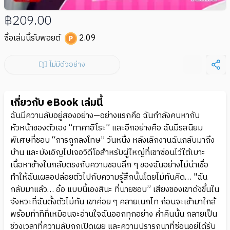
฿209.00
ซื้อเล่มนี้รับพอยต์
2.09
ไม่มีตัวอย่าง
เกี่ยวกับ eBook เล่มนี้
ฉันมีความลับอยู่สองอย่าง—อย่างแรกคือ ฉันกำลังคบหากับ
หัวหน้าของตัวเอง “ทาคาฮิโระ” และอีกอย่างคือ ฉันมีรสนิยม
พิเศษที่ชอบ “การถูกลงโทษ” วันหนึ่ง หลังเลิกงานฉันกลับมาถึง
บ้าน และบังเอิญไปเจอวิดีโอสำหรับผู้ใหญ่ที่เขาซ่อนไว้ใต้เบาะ
เนื้อหาข้างในกลับตรงกับความชอบลึก ๆ ของฉันอย่างไม่น่าเชื่อ
ทำให้ฉันเผลอปล่อยตัวไปกับความรู้สึกนั้นโดยไม่ทันคิด… "ฉัน
กลับมาแล้ว… อ๋อ แบบนี้เองสินะ ที่นายชอบ” เสียงของเขาดังขึ้นใน
จังหวะที่ฉันตั้งตัวไม่ทัน เขาค่อย ๆ คลายเนกไท ก่อนจะเข้ามาใกล้
พร้อมท่าทีที่เหมือนจะอ่านใจฉันออกทุกอย่าง ค่ำคืนนั้น กลายเป็น
ช่วงเวลาที่ความลับถูกเปิดเผย และความปรารถนาที่ซ่อนอยู่ได้รับ