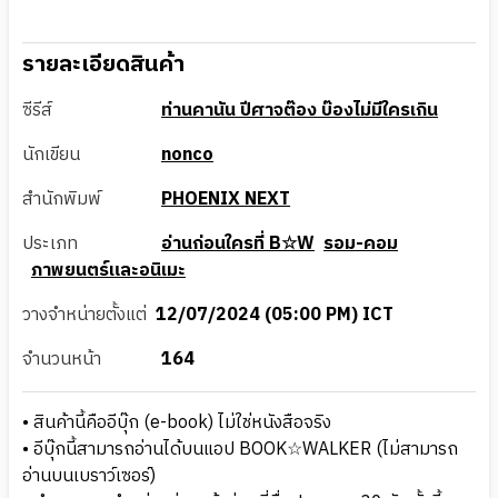
รายละเอียดสินค้า
ซีรีส์
ท่านคานัน ปีศาจต๊อง บ๊องไม่มีใครเกิน
นักเขียน
nonco
สำนักพิมพ์
PHOENIX NEXT
ประเภท
อ่านก่อนใครที่ B☆W
รอม-คอม
ภาพยนตร์และอนิเมะ
วางจำหน่ายตั้งแต่
12/07/2024 (05:00 PM) ICT
จำนวนหน้า
164
• สินค้านี้คืออีบุ๊ก (e-book) ไม่ใช่หนังสือจริง
• อีบุ๊กนี้สามารถอ่านได้บนแอป BOOK☆WALKER (ไม่สามารถ
อ่านบนเบราว์เซอร์)