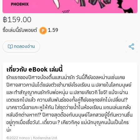
฿159.00
ซื้อเล่มนี้รับพอยต์
1.59
ทดลองอ่าน
เกี่ยวกับ eBook เล่มนี้
รักแรกของปีศาจบ้องตื้นแสนน่ารัก วันนี้ก็ยังอลหม่านเช่นเคย
ปีศาจสาวคานันได้แฝงตัวเข้ามายังโรงเรียน ม.ปลายในโลกมนุษย์
และทำสัญญาคนรักกับพ่อหนุ่ม ม.ปลายเคียวกิ โยจิ! แม้จะผ่าน
เดตแรกไปแล้ว ความสัมพันธ์ของทั้งคู่ก็ยังขลุกขลักไม่เปลี่ยน!?
มาคราวนี้เขาแคะหูให้กัน ใส่ชุดว่ายน้ำในห้องเรียน แถมเล่นแกล้ง
หลับอีกต่างหาก!? ปีศาจสุดต๊องกับมนุษย์โลกสวยจู๋จี๋กันหวานชื่น
อยู่ทุกเมื่อเชื่อวัน!...เดี๋ยวนะ? เคียวกิคุง แม่นักบุญคนนั้นเป็นใคร
น่ะ
©2022 nonco \ Kodansha Ltd.