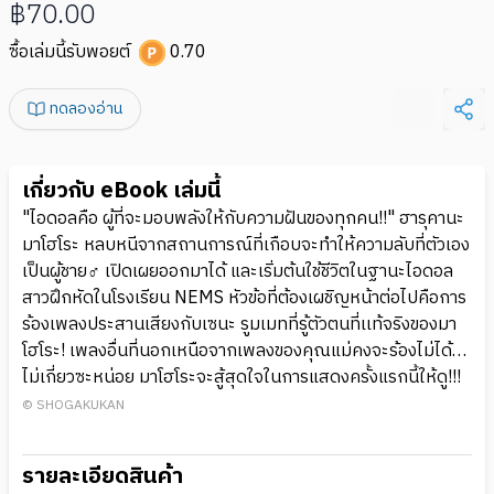
฿70.00
ซื้อเล่มนี้รับพอยต์
0.70
ทดลองอ่าน
เกี่ยวกับ eBook เล่มนี้
"ไอดอลคือ ผู้ที่จะมอบพลังให้กับความฝันของทุกคน!!" ฮารุคานะ
มาโฮโระ หลบหนีจากสถานการณ์ที่เกือบจะทำให้ความลับที่ตัวเอง
เป็นผู้ชาย♂ เปิดเผยออกมาได้ และเริ่มต้นใช้ชีวิตในฐานะไอดอล
สาวฝึกหัดในโรงเรียน NEMS หัวข้อที่ต้องเผชิญหน้าต่อไปคือการ
ร้องเพลงประสานเสียงกับเซนะ รูมเมทที่รู้ตัวตนที่เเท้จริงของมา
โฮโระ! เพลงอื่นที่นอกเหนือจากเพลงของคุณแม่คงจะร้องไม่ได้…
ไม่เกี่ยวซะหน่อย มาโฮโระจะสู้สุดใจในการแสดงครั้งแรกนี้ให้ดู!!!
© SHOGAKUKAN
รายละเอียดสินค้า