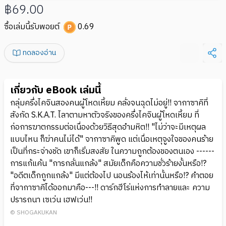
฿69.00
ซื้อเล่มนี้รับพอยต์
0.69
ทดลองอ่าน
เกี่ยวกับ eBook เล่มนี้
กลุ่มครึ่งไคจินสองคนผู้โหดเหี้ยม คลั่งจนฉุดไม่อยู่!! จากาซาคิที่
สังกัด S.K.A.T. ไลาตามหาตัวจริงของครึ่งไคจินผู้โหดเหี้ยม ที่
ก่อการฆาตกรรมต่อเนื่องด้วยวิธีสุดอำมหิต!! "ไม่ว่าจะมีเหตุผล
แบบไหน ก็ฆ่าคนไม่ได้" จากาซาคิพูด แต่เนื่อเหตุจูงใจของคนร้าย
เป็นที่กระจ่างชัด เขาก็เริ่มสงสัย ในความถูกต้องของตนเอง ------
การแก้แค้น "การกลั่นแกล้ง" สมัยเด็กคือความชั่วร้ายงั้นหรือ!?
"อดีตเด็กถูกแกล้ง" มีแต่ต้องไป นอนร้องไห้เท่านั้นหรือ!? คำตอย
ที่จากาซาคิได้ออกมาคือ---!! ดาร์กฮีโร่แห่งการทำลายและ ความ
ปรารถนา เซเว่น เฮฟเว่น!!
© SHOGAKUKAN