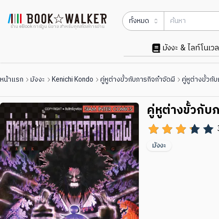
ทั้งหมด
ร้าน eBook การ์ตูน นิยาย สำหรับทุกสไตล์การอ่าน
มังงะ & ไลท์โนเวล
หน้าแรก
มังงะ
Kenichi Kondo
คู่หูต่างขั้วกับภารกิจกำจัดผี
คู่หูต่างขั้วก
คู่หูต่างขั้วกั
มังงะ