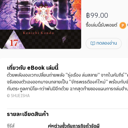
฿99.00
ซื้อเล่มนี้รับพอยต์
ทดลองอ่าน
เกี่ยวกับ eBook เล่มนี้
ด้วยพลังงองเวทเปลี่ยนถ่ายพลัง “รุ่งเรือง ล่มสลาย” จากในคัมภี
จริงของตัวเองออกมาจนกลายเป็น “จักรพรรดิองค์ใหม่” พร้อมกับจัดก
กับตระกูลคามิโยะกว่าพันปีอีกด้วย ฉากสุดท้ายของแผนการถล่มอํานาจ
© SHUEISHA
รายละเอียดสินค้า
ซีรีส์
คู่หูต่างขั้วกับภารกิจกำจัดผี