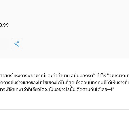
0.99
ร์ “ศาสตร์แห่งการพยากรณ์และคำทำนาย ฉบับนอกรีต” ทําให้ “วิญญาณทะล
ารกับร่างแยกของไทไซเซกุงได้ในที่สุด ถึงตอนนี้ทุกคนก็ได้เห็นร่างที
พิชิตเทพเจ้าที่เกียวโตจะเป็นอย่างไรนั้น ติดตามกันได้เลย—!?