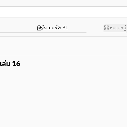
โรแมนซ์ & BL
หมวดหมู่
 เล่ม 16