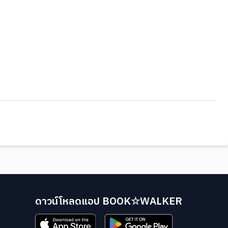
ดาวน์โหลดแอป BOOK☆WALKER