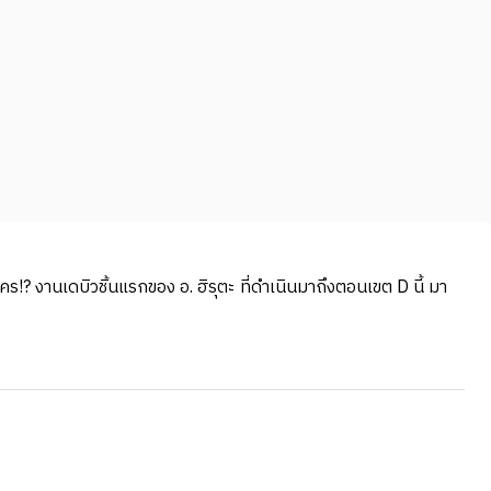
คร!? งานเดบิวชิ้นแรกของ อ. ฮิรุตะ ที่ดำเนินมาถึงตอนเขต D นี้ มา