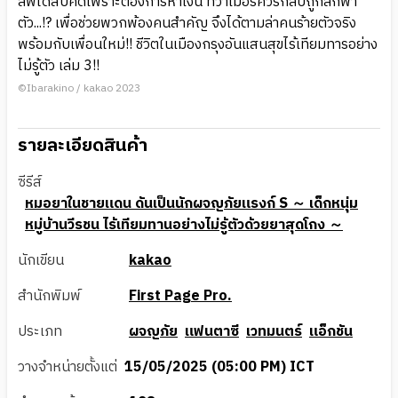
ลีฟได้สืบคดีเพราะต้องการหาเงิน ทว่าเมอร์คิวรีกลับถูกลักพา
ตัว...!? เพื่อช่วยพวกพ้องคนสำคัญ จึงได้ตามล่าคนร้ายตัวจริง
พร้อมกับเพื่อนใหม่!! ชีวิตในเมืองกรุงอันแสนสุขไร้เทียมทารอย่าง
ไม่รู้ตัว เล่ม 3!!
©Ibarakino / kakao 2023
รายละเอียดสินค้า
ซีรีส์
หมอยาในชายแดน ดันเป็นนักผจญภัยแรงก์ S ～ เด็กหนุ่ม
หมู่บ้านวีรชน ไร้เทียมทานอย่างไม่รู้ตัวด้วยยาสุดโกง ～
นักเขียน
kakao
สำนักพิมพ์
First Page Pro.
ประเภท
ผจญภัย
แฟนตาซี
เวทมนตร์
แอ็กชัน
วางจำหน่ายตั้งแต่
15/05/2025 (05:00 PM) ICT