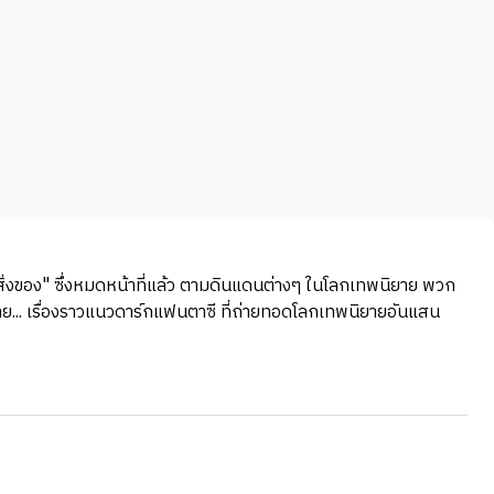
บ "สิ่งของ" ซึ่งหมดหน้าที่แล้ว ตามดินแดนต่างๆ ในโลกเทพนิยาย พวก
ิยาย... เรื่องราวแนวดาร์กแฟนตาซี ที่ถ่ายทอดโลกเทพนิยายอันแสน