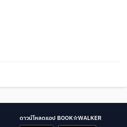
ดาวน์โหลดแอป BOOK☆WALKER