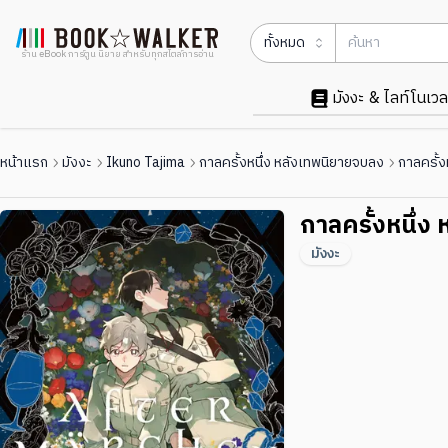
ทั้งหมด
ร้าน eBook การ์ตูน นิยาย สำหรับทุกสไตล์การอ่าน
มังงะ & ไลท์โนเวล
หน้าแรก
มังงะ
Ikuno Tajima
กาลครั้งหนึ่ง หลังเทพนิยายจบลง
กาลครั้ง
กาลครั้งหนึ่ง
มังงะ