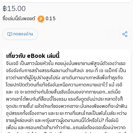
฿15.00
ซื้อเล่มนี้รับพอยต์
0.15
ทดลองอ่าน
เกี่ยวกับ eBook เล่มนี้
จินเจอี เป็นสาวน้อยหัวรั้น คอยมุ่งมั่นพยายามพิสูจน์ตัวเองว่าเธอ
จริงจังกับการสร้างสรรค์ผลงานด้านศิลปะ ขณะที่ เจ เแม็กซ์ เป็น
ชาวต่างชาติผู้มีรูปร่างสูงโปร่ง เขาเดินทางมาเกาหลีเพื่อทำธุรกิจ
โดยปกปิดตัวตนที่แท้จริงอันเหนือความคาดหมายเอาไว้ แม้ เจอี
และ เจ จะแตกต่างกันโดยสิ้นเชิงเมื่อมองจากภายนอก...แต่เมื่อ
พวกเขาได้พบกันที่ล็อบบี้โรงแรม แรงดึงดูดอันน่าประหลาดใจก็
จุดประกายขึ้น! แล้วรักแท้ของพวกเขาจะมั่นคงเพียงพอที่จะฝ่าฟัน
อุปสรรคทั้งเรื่องภาษา และระยะทางที่แสนไกลเป็นพันไมล์ระหว่าง
ชายผู้หล่อเหล่า และหญิงสาวผู้งดงามคนนี้ได้หรือไม่? ทั้งยังมี
เพื่อน และครอบครัวเข้ามาก้าวก่าย...แถมยังต้องเจอเรื่องน่าหวาด