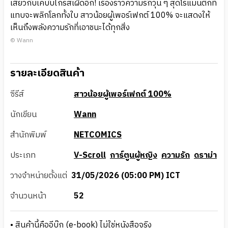
เสียวกับเคบับไก่รสเผ็ดอีก! เรื่องราวความรักวุ่น ๆ สุดโรแมนติกที่
แทบจะพลิกโลกทั้งใบ สาวน้อยผู้เพอร์เฟกต์ 100% จะแสดงให้
เห็นถึงพลังความรักที่เอาชนะได้ทุกสิ่ง
© Wann
รายละเอียดสินค้า
ซีรีส์
สาวน้อยผู้เพอร์เฟกต์ 100%
นักเขียน
Wann
สำนักพิมพ์
NETCOMICS
ประเภท
V-Scroll
การ์ตูนผู้หญิง
ความรัก
ดราม่า
วางจำหน่ายตั้งแต่
31/05/2026 (05:00 PM) ICT
จำนวนหน้า
52
• สินค้านี้คืออีบุ๊ก (e-book) ไม่ใช่หนังสือจริง