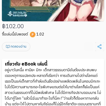
฿102.00
ซื้อเล่มนี้รับพอยต์
1.02
ทดลองอ่าน
เกี่ยวกับ eBook เล่มนี้
อยู่มาวันหนึ่ง คามิยะ มิกะ เด็กสาวธรรมดามีอันต้องประสบพบ
เจอเหตุการแปลกประหลาดที่เรียกว่า การเดินทางไปต่างโลกแต่
เธอเป็นแค่เด็กสาวที่กำลังเดินช๊อปอย่างเพลิดเพลินในคอมมิกเกะ
ไม่ได้มีความสามารถอะไรพิเศษแถมต่อให้มาต่างโลกก็ยังเป็นแค่
สาวแว่นธรรมดาที่ไม่มีพลังพิเศษ ไม่ได้มีภารกิจปราบจอมมาร ไม่
ได้มากู้โลก “แล้วนี่ฉันมาทำอะไรที่นี่คะ!”ว่าแล้วก็ต้องหาทางกลับ
บ้าน แต่จะให้ไปตามหาคัมภีร์เองก็ไม่รู้อีกกี่ชาติจะเจอมนตราบทที่