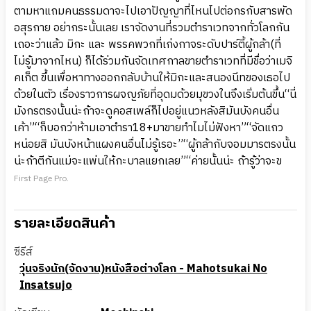
ตามหาแถมคนธรรมดาจะไปเอาปัญญาที่ไหนไปต่อกรกับสารพัด
อสุรกาย อย่ากระนั้นเลย เราจัดงานที่รวมตำราเวทจากทั่วโลกกัน
เถอะว่าแล้ว มิกะ และ พรรคพวกที่เก่งกาจระดับปาร์ตี้ผู้กล้า(ที่
ไม่รู้มาจากไหน) ก็ได้ร่วมกันจัดเทศกาลขายตำราเวทที่มีชื่อว่าเมจิ
คเก็ต ขึ้นเพื่อหาทางออกกลับบ้านให้มิกะและสนองนีทของเธอไป
ด้วยในตัว เรื่องราวการผจญภัยที่อุดมด้วยมุขวงในจึงเริ่มต้นขึ้น“นี่
มังกรตรงนั้นน่ะถ้าจะดูคอสเพล์ก็ไปอยู่แนวหลังสิมันบังคนอื่น
เค้า”“ก็บอกว่าห้ามเอาตำรา18+มาขายทำไมไม่ฟังหา”“จัดแถว
หน่อยสิ มันบังหน้าแผงคนอื่นไม่รู้เรอะ”“ผู้กล้ากับจอมมารตรงนั้น
น่ะถ้าตีกันแม่จะแพ่นให้กะบาลแยกเลย”“ค่ายนั้นน่ะ ถ้ารู้ว่าจะข
First Page Pro.
รายละเอียดสินค้า
ซีรีส์
วุ่นจริงนัก(จัดงาน)หนังสือต่างโลก - Mahotsukai No
Insatsujo