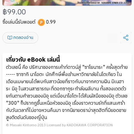
฿99.00
ซื้อเล่มนี้รับพอยต์
0.99
ทดลองอ่าน
เกี่ยวกับ eBook เล่มนี้
ตัวเลขนี้ คือ ปริศนาของการเค้าท์ดาวน์สู่ "ซาโยนาระ" ครั้งสุดท้าย
----- ซาซากิ นาโอตะ นักศึกษี่พึ่งเข้ามหาวิทยาลัยในโตเกียว ใน
เดือนเมษายนได้พบกับสาวน้อยที่ราวกับมาจากความฝัน มิเนฮา
ระ มิอุ ในสวนสาธารณะที่ดอกซากุระกำลังผลิบาน ทั้งสองเดตด้ว
ยกันตามคำชวนของมิอุ แต่เมื่อนาโอโตะได้สัมผัสมือของมิอุ ตัวเลข
"300" ก็ปรากฏขึ้นเหนือหัวของมิอุ เรื่องราวความรักที่แสนเศร้า
กับวันเวลาที่ไม่อาจหวนคืนมา จากนิยายดราม่าสุดฮิตที่มียอดขาย
สูงติดอันดับของญี่ปุ่น
© Masaki Kiritomo 2013 Licensed by KADOKAWA CORPORATION