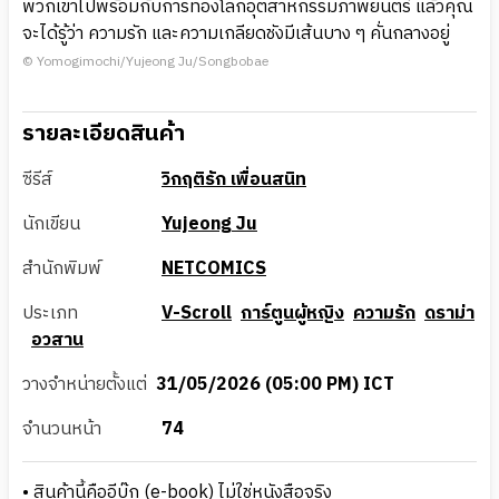
พวกเขาไปพร้อมกับการท่องโลกอุตสาหกรรมภาพยนตร์ แล้วคุณ
จะได้รู้ว่า ความรัก และความเกลียดชังมีเส้นบาง ๆ คั่นกลางอยู่
© Yomogimochi/Yujeong Ju/Songbobae
รายละเอียดสินค้า
ซีรีส์
วิกฤติรัก เพื่อนสนิท
นักเขียน
Yujeong Ju
สำนักพิมพ์
NETCOMICS
ประเภท
V-Scroll
การ์ตูนผู้หญิง
ความรัก
ดราม่า
อวสาน
วางจำหน่ายตั้งแต่
31/05/2026 (05:00 PM) ICT
จำนวนหน้า
74
• สินค้านี้คืออีบุ๊ก (e-book) ไม่ใช่หนังสือจริง