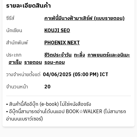
รายละเอียดสินค้า
ซีรีส์
คาเฟ่นี้มีนางฟ้ามาเสิร์ฟ (แบบรายตอน)
นักเขียน
KOUJI SEO
สำนักพิมพ์
PHOENIX NEXT
ประเภท
ชีวิตประจำวัน
ทะลึ่ง
ภาพยนตร์และอนิเมะ
ฮาเร็ม
รายตอน
รอม-คอม
วางจำหน่ายตั้งแต่
04/06/2025 (05:00 PM) ICT
จำนวนหน้า
20
• สินค้านี้คืออีบุ๊ก (e-book) ไม่ใช่หนังสือจริง
• อีบุ๊กนี้สามารถอ่านได้บนแอป BOOK☆WALKER (ไม่สามารถ
อ่านบนเบราว์เซอร์)