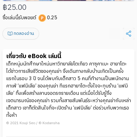
฿25.00
ซื้อเล่มนี้รับพอยต์
0.25
ทดลองอ่าน
เกี่ยวกับ eBook เล่มนี้
เด็กหนุ่มนักศึกษาใหม่มหาวิทยาลัยโตเกียว คาซุคาเบะ ฮายาโตะ
ได้ข่าวการเสียชีวิตของคุณย่า จึงเดินทางกลับบ้านเกิดเป็นครั้ง
แรกในรอบ 3 ปี จนได้พบกับเด็กสาว 5 คนที่ทำงานเป็นพนักงาน
คาเฟ่ ‘แฟมิเลีย’ ของคุณย่า ทีแรกฮายาโตะตั้งใจจะทุบร้าน ‘แฟมิ
เลีย’ ทิ้งเพื่อสร้างลานจอดรถรายเดือน แต่เมื่อได้รับรู้ถึง
เจตนารมณ์ของคุณย่า รวมทั้งสายสัมพันธ์ระหว่างคุณย่ากับเหล่า
เด็กสาว เขาก็ตัดสินใจที่จะเปิดร้าน ‘แฟมิเลีย’ ต่อร่วมกับพวกเธอ
ทั้งห้า
© 2021 Kouji Seo / © Kodansha