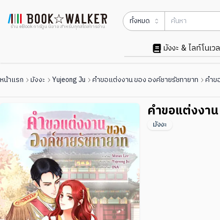
ทั้งหมด
ร้าน eBook การ์ตูน นิยาย สำหรับทุกสไตล์การอ่าน
มังงะ & ไลท์โนเวล
หน้าแรก
มังงะ
Yujeong Ju
คำขอแต่งงาน ของ องค์ชายรัชทายาท
คำขอ
คำขอแต่งงาน 
มังงะ