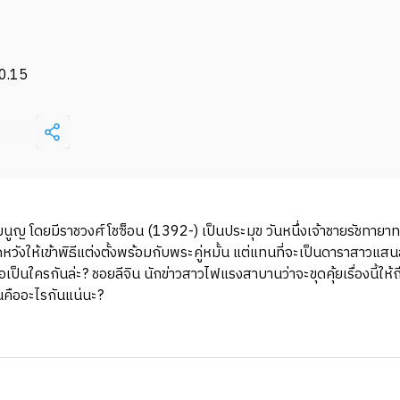
0.15
ญ โดยมีราชวงศ์โชซ็อน (1392-) เป็นประมุข วันหนึ่งเจ้าชายรัชทายาทสิ
ังให้เข้าพิธีแต่งตั้งพร้อมกับพระคู่หมั้น แต่แทนที่จะเป็นดาราสาวแสน
นใครกันล่ะ? ชอยลีจิน นักข่าวสาวไฟแรงสาบานว่าจะขุดคุ้ยเรื่องนี้ให้ถ
นคืออะไรกันแน่นะ?