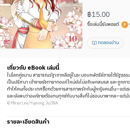
฿15.00
ซื้อเล่มนี้รับพอยต์
ทดลองอ่าน
เกี่ยวกับ eBook เล่มนี้
ในโลกคู่ขนาน สาธารณรัฐเกาหลีอยู่ในระบอบกษัตริย์ภายใต้รัฐธรรมนู
เป็นปริศนา เจ้าชายรัชทายาทองค์ใหม่ยังไม่อภิเษกสมรส และถูกคาดหว
ทำให้คนทั้งประเทศช็อกด้วยการสารภาพรักกับผู้หญิงคนอื่น—แต่เธอเป็
และยังพบว่าองค์ชายต้องทนทุกข์กับบางสิ่งที่ไม่ชอบมาพากล—แต่มั
© Miran Lee/Yujeong Ju/INA
รายละเอียดสินค้า