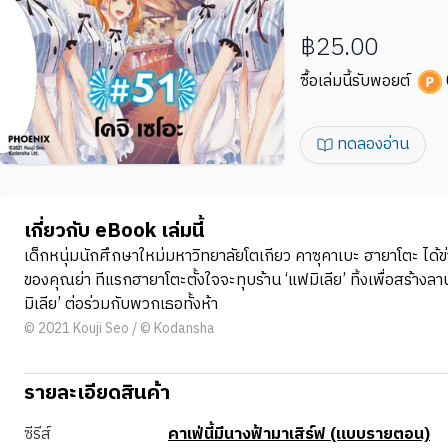
฿25.00
ซื้อเล่มนี้รับพอยต์
ทดลองอ่าน
เกี่ยวกับ eBook เล่มนี้
เด็กหนุ่มนักศึกษาใหม่มหาวิทยาลัยโตเกียว คาซุคาเบะ ฮายาโตะ ได้ข
ของคุณย่า ทีแรกฮายาโตะตั้งใจจะทุบร้าน ‘แฟมิเลีย’ ทิ้งเพื่อสร้างล
มิเลีย’ ต่อร่วมกับพวกเธอทั้งห้า
© 2021 Kouji Seo / © Kodansha
รายละเอียดสินค้า
ซีรีส์
คาเฟ่นี้มีนางฟ้ามาเสิร์ฟ (แบบรายตอน)