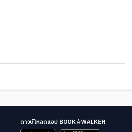
ดาวน์โหลดแอป BOOK☆WALKER