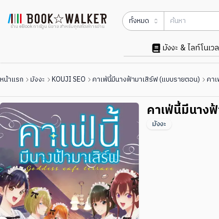
ทั้งหมด
ร้าน eBook การ์ตูน นิยาย สำหรับทุกสไตล์การอ่าน
มังงะ & ไลท์โนเวล
หน้าแรก
มังงะ
KOUJI SEO
คาเฟ่นี้มีนางฟ้ามาเสิร์ฟ (แบบรายตอน)
คาเฟ
คาเฟ่นี้มีนางฟ
มังงะ