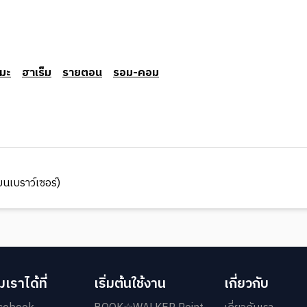
มะ
ฮาเร็ม
รายตอน
รอม-คอม
นเบราว์เซอร์)
เราได้ที่
เริ่มต้นใช้งาน
เกี่ยวกับ