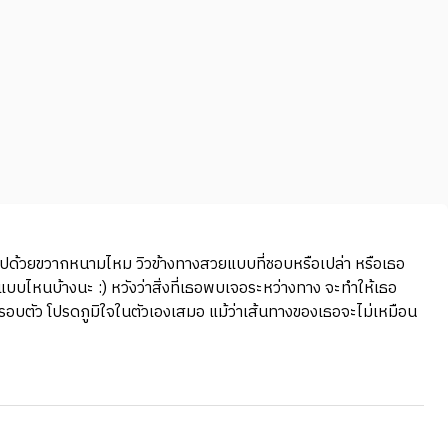
็มไปด้วยขวากหนามไหม วิวข้างทางสวยแบบที่ชอบหรือเปล่า หรือเธอ
บไหนบ้างนะ :) หวังว่าสิ่งที่เธอพบเจอระหว่างทาง จะทำให้เธอ
ิ่งรอบตัว โปรดภูมิใจในตัวเองเสมอ แม้ว่าเส้นทางของเธอจะไม่เหมือน