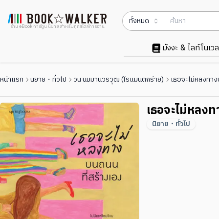
ทั้งหมด
ร้าน eBook การ์ตูน นิยาย สำหรับทุกสไตล์การอ่าน
มังงะ & ไลท์โนเวล
หน้าแรก
นิยาย・ทั่วไป
วิน นิมมานวรวุฒิ (โรแมนติกร้าย)
เธอจะไม่หลงทางบ
เธอจะไม่หลงท
นิยาย・ทั่วไป