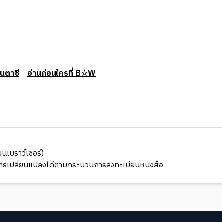
นตาซี
อ่านก่อนใครที่ B☆W
นเบราว์เซอร์)
มีการเปลี่ยนแปลงได้ตามกระบวนการลงทะเบียนหนังสือ