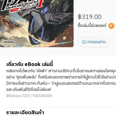
฿319.00
ซื้อเล่มนี้รับพอยต์
ทดลองอ่าน
เกี่ยวกับ eBook เล่มนี้
หลังจากได้พบกับ ‘อัลฟ่า’ สาวงามปริศนาในโบราณสถานของโลกยุคเก
อย่าง ‘ชุดเพิ่มพลัง’ ที่เสริมสมรรถภาพร่างกายให้ผู้สวมใส่ได้อย่
มีการแจ้งข่าวมากะทันหัน— ว่าฝูงมอนสเตอร์จำนวนมากจากโบราณสถา
และเดิมพันชีวิตโดยไม่ลังเล!
©Nahuse 2019 / KADOKAWA
รายละเอียดสินค้า