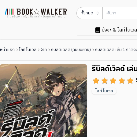
ทั้งหมด
ร้าน eBook การ์ตูน นิยาย สำหรับทุกสไตล์การอ่าน
มังงะ & ไลท์โนเวล
หน้าแรก
ไลท์โนเวล
Gin
รีบิลด์เวิลด์ (ฉบับนิยาย)
รีบิลด์เวิลด์ เล่ม 1 ภาคจ
รีบิลด์เวิลด์ เ
ไลท์โนเวล