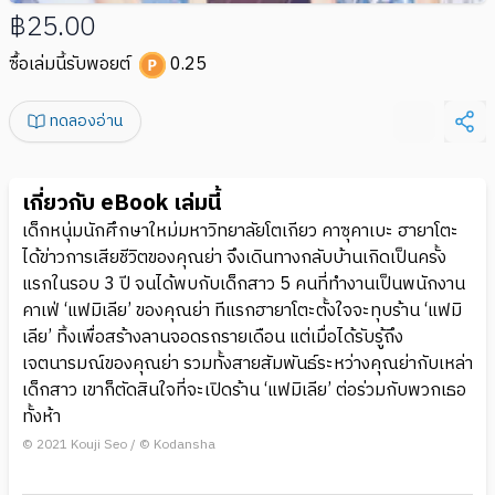
฿25.00
ซื้อเล่มนี้รับพอยต์
0.25
ทดลองอ่าน
เกี่ยวกับ eBook เล่มนี้
เด็กหนุ่มนักศึกษาใหม่มหาวิทยาลัยโตเกียว คาซุคาเบะ ฮายาโตะ
ได้ข่าวการเสียชีวิตของคุณย่า จึงเดินทางกลับบ้านเกิดเป็นครั้ง
แรกในรอบ 3 ปี จนได้พบกับเด็กสาว 5 คนที่ทำงานเป็นพนักงาน
คาเฟ่ ‘แฟมิเลีย’ ของคุณย่า ทีแรกฮายาโตะตั้งใจจะทุบร้าน ‘แฟมิ
เลีย’ ทิ้งเพื่อสร้างลานจอดรถรายเดือน แต่เมื่อได้รับรู้ถึง
เจตนารมณ์ของคุณย่า รวมทั้งสายสัมพันธ์ระหว่างคุณย่ากับเหล่า
เด็กสาว เขาก็ตัดสินใจที่จะเปิดร้าน ‘แฟมิเลีย’ ต่อร่วมกับพวกเธอ
ทั้งห้า
© 2021 Kouji Seo / © Kodansha