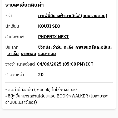
รายละเอียดสินค้า
ซีรีส์
คาเฟ่นี้มีนางฟ้ามาเสิร์ฟ (แบบรายตอน)
นักเขียน
KOUJI SEO
สำนักพิมพ์
PHOENIX NEXT
ประเภท
ชีวิตประจำวัน
ทะลึ่ง
ภาพยนตร์และอนิเมะ
ฮาเร็ม
รายตอน
รอม-คอม
วางจำหน่ายตั้งแต่
04/06/2025 (05:00 PM) ICT
จำนวนหน้า
20
• สินค้านี้คืออีบุ๊ก (e-book) ไม่ใช่หนังสือจริง
• อีบุ๊กนี้สามารถอ่านได้บนแอป BOOK☆WALKER (ไม่สามารถ
อ่านบนเบราว์เซอร์)