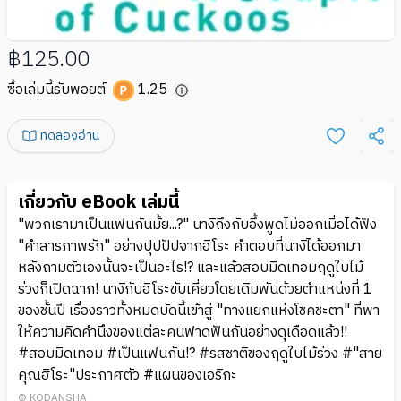
฿125.00
ซื้อเล่มนี้รับพอยต์
1.25
ทดลองอ่าน
เกี่ยวกับ eBook เล่มนี้
"พวกเรามาเป็นแฟนกันมั้ย...?" นางิถึงกับอึ้งพูดไม่ออกเมื่อได้ฟัง
"คำสารภาพรัก" อย่างปุปปัปจากฮิโระ คำตอบที่นางิได้ออกมา
หลังถามตัวเองนั้นจะเป็นอะไร!? และแล้วสอบมิดเทอมฤดูใบไม้
ร่วงก็เปิดฉาก! นางิกับฮิโระขับเคี่ยวโดยเดิมพันด้วยตำแหน่งที่ 1
ของชั้นปี เรื่องราวทั้งหมดบัดนี้เข้าสู่ "ทางแยกแห่งโชคชะตา" ที่พา
ให้ความคิดคำนึงของแต่ละคนฟาดฟันกันอย่างดุเดือดแล้ว!!
#สอบมิดเทอม #เป็นแฟนกัน!? #รสชาติของฤดูใบไม้ร่วง #"สาย
คุณฮิโระ"ประกาศตัว #แผนของเอริกะ
© KODANSHA