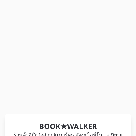
BOOK★WALKER
ร้านค้าอีบุ๊ก (e-book) การ์ตูน มังงะ ไลท์โนเวล นิยาย