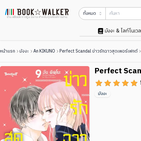
ทั้งหมด
ร้าน eBook การ์ตูน นิยาย สำหรับทุกสไตล์การอ่าน
มังงะ & ไลท์โนเวล
หน้าแรก
มังงะ
An KIKUNO
Perfect Scandal ข่าวรักฉาวสุดเพอร์เฟกต์
Perfect Scand
มังงะ