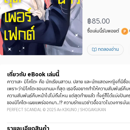
฿85.00
ซื้อเล่มนี้รับพอยต์
ทดลองอ่าน
เกี่ยวกับ eBook เล่มนี้
คาวาเสะ มิโคโตะ คือ นักเรียนสาวม. ปลาย และนักแสดงหญิงที่มีชื่อเ
เพราะว่ามิโคโตะชอบเทนมะที่สุด เธอจึงอยากทำให้ความสัมพันธ์คืบหน้า
ความสัมพันธ์คืบหน้าไปไม่ถึงไหน แต่สุดท้ายแล้ว ทั้งคู่ก็ได้แบ่งปันค
ของมิโคโตะเผยแพร่ออกมา...!? ความรักแนวข่าวอื้อฉาวในวงการบันเทิงแ
PERFECT SCANDAL © 2025 An KIKUNO / SHOGAKUKAN
รายละเอียดสินค้า