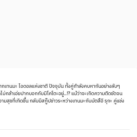
ากเทนมะ ไอดอลแห่งชาติ ปัจจุบัน ทั้งคู่กำลังคบหากันอย่างลับๆ
ไม่กล้าเอ่ยปากบอกกับมิโคโตะอยู่...!? แม้ว่าจะเกิดความติดขัดจน
ุขที่เกิดขึ้น กลับมีสกู๊ปข่าวระหว่างเทนมะกับมัตสึอิ รุกะ คู่แข่ง