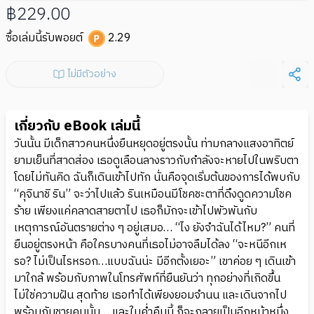
฿229.00
ซื้อเล่มนี้รับพอยต์
2.29
ไม่มีตัวอย่าง
เกี่ยวกับ eBook เล่มนี้
วันนั้น มีเด็กสาวคนหนึ่งยืนหยุดอยู่ตรงนั้น ท่ามกลางแสงอาทิตย์
ยามเย็นที่สาดส่อง เธอดูเลือนลางราวกับกำลังจะหายไปในพริบตา
โดยไม่ทันคิด ฉันก็เดินเข้าไปทัก นั่นคือจุดเริ่มต้นของการได้พบกับ
“คุจินาชิ ริน” จะว่าไปแล้ว รินเหมือนมีโชคชะตาที่ดึงดูดความโชค
ร้าย เพียงแค่คลาดสายตาไป เธอก็มักจะเข้าไปพัวพันกับ
เหตุการณ์อันตรายต่าง ๆ อยู่เสมอ… “ไง ยังจำฉันได้ไหม?” คนที่
ยืนอยู่ตรงหน้า คือใครบางคนที่เธอไม่อาจลืมได้ลง “จะหนีอีกเห
รอ? ไม่เป็นไรหรอก…แบบฉันน่ะ มีอีกตั้งเยอะ” เขาค่อย ๆ เดินเข้า
มาใกล้ พร้อมกับภาพในโทรศัพท์ที่ยืนยันว่า ทุกอย่างที่เกิดขึ้น
ไม่ใช่ความฝัน สุดท้าย เธอทำได้เพียงยอมจำนน และเดินจากไป
พร้อมกับชายคนนั้น… และในค่ำคืนนี้ ก็จะกลายเป็นอีกหน้าหนึ่ง