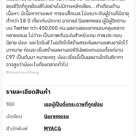
ของชีวิตที่ถูกย้อมสีไปอย่างไม่มีทางหลีกเลี่ยง… คำเตือนด้าน
เนื้อหา: มีเนื้อหาทางเพศ การแบล็กเมล ไม่เหมาะกับผู้อ่านที่มีอายุ
ต่ำกว่า 18 ปี เกี่ยวกับนักวาด อาจารย์ Guremosu ผู้มีผู้ติดตาม
บน Twitter กว่า 450,000 คน ผลงานของเขาครอบคลุมหลาก
หลายแขนง ไม่ว่าจะเป็นภาพต้นฉบับสำหรับเกม ภาพประกอบ
นิยาย มังงะ และโดจินชิ ในอดีตได้สร้างสรรค์ผลงานแฟนอาร์ตไว้
มากมาย ก่อนจะเริ่มสร้างผลงานออริจินัลของตนเองตั้งแต่งาน
C97 เป็นต้นมา หมายเหตุ: มังงะเรื่องนี้เป็นผลงานโดจินชิราคา
อาจสูงว่ามังงะในท้องตลาดทั่วไป
©Guremosu/Myacg
รายละเอียดสินค้า
ซีรีส์
เธอผู้เป็นดั่งกระดาษที่ถูกย้อม
นักเขียน
Guremosu
สำนักพิมพ์
MYACG