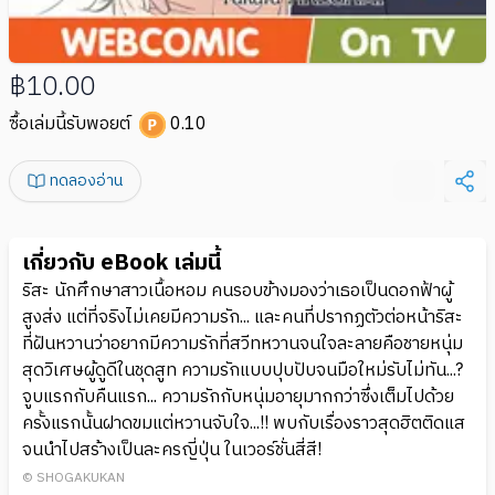
฿10.00
ซื้อเล่มนี้รับพอยต์
0.10
ทดลองอ่าน
เกี่ยวกับ eBook เล่มนี้
ริสะ นักศึกษาสาวเนื้อหอม คนรอบข้างมองว่าเธอเป็นดอกฟ้าผู้
สูงส่ง แต่ที่จริงไม่เคยมีความรัก... และคนที่ปรากฏตัวต่อหน้าริสะ
ที่ฝันหวานว่าอยากมีความรักที่สวีทหวานจนใจละลายคือชายหนุ่ม
สุดวิเศษผู้ดูดีในชุดสูท ความรักแบบปุบปับจนมือใหม่รับไม่ทัน...?
จูบแรกกับคืนแรก... ความรักกับหนุ่มอายุมากกว่าซึ่งเต็มไปด้วย
ครั้งแรกนั้นฝาดขมแต่หวานจับใจ...!! พบกับเรื่องราวสุดฮิตติดแส
จนนำไปสร้างเป็นละครญี่ปุ่น ในเวอร์ชั่นสี่สี!
© SHOGAKUKAN