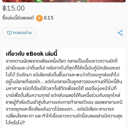
฿15.00
ซื้อเล่มนี้รับพอยต์
0.15
ทดลองอ่าน
เกี่ยวกับ eBook เล่มนี้
จากความผิดพลาดเพียงครั้งเดียว กลายเป็นเรื่องราวความรักที่
เร่าร้อนและน่าตื่นเต้น! หลังจากในที่สุดก็ใช้หนี้เงินกู้นักเรียนหมด
ไปได้ วันถัดมา อมีเลียกลับตื่นขึ้นมาและพบว่าตัวเองถูกส่งเข้าไป
อยู่ในนิยายที่เธอรัก… แต่ดันกลายเป็นลูกสาวของเคานต์ที่มีหนี้สิน
มหาศาล ชนิดที่ต้องใช้เวลาทั้งชีวิตเพื่อชดใช้! เธอจึงมุ่งหน้าไปที่
บาร์เพื่อดื่มลืมความทุกข์ แต่กลับเผลอใช้คืนหนึ่งร่วมกับดยุกไคล์
ชายผู้กำลังเดินเข้าสู่เส้นทางแห่งการทำลายตัวเอง เธอพยายามหนี
จากดยุกและชื่อเสียงอันฉาวโฉ่ของเขา… แต่อมีเลียจะสามารถ
เปลี่ยนโชคชะตา และทำให้เรื่องราวความรักนี้จบลงอย่างมีความสุข
ได้หรือไม่?