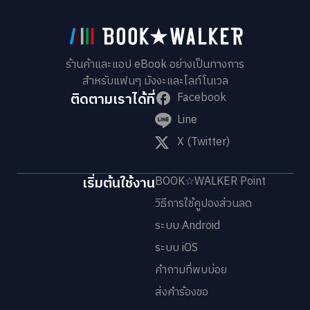
ร้านค้าและแอป eBook อย่างเป็นทางการ
สำหรับแฟนๆ มังงะและไลท์โนเวล
ติดตามเราได้ที่
Facebook
Line
X (Twitter)
เริ่มต้นใช้งาน
BOOK☆WALKER Point
วิธีการใช้คูปองส่วนลด
ระบบ Android
ระบบ iOS
คำถามที่พบบ่อย
ส่งคำร้องขอ