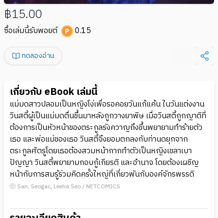
฿15.00
ซื้อเล่มนี้รับพอยต์
0.15
ทดลองอ่าน
เกี่ยวกับ eBook เล่มนี้
แม่มดสาวปลอมเป็นหญิงโง่เพื่อรอคอยวันแก้แค้น ในวันแต่งงาน
วินสตี้ผู้เป็นแม่มดตื่นขึ้นมาหลังถูกวางยาพิษ เมื่อวินสตี้ถูกญาติที่
ต้องการเป็นหัวหน้าของตระกูลรังควาญถึงขึ้นพยายามทำร้ายตัว
เธอ และพ่อแม่ของเธอ วินสตี้จึงยอมตกลงกับท่านดยุกจาก
ตระกูลศัตรูโดยเธอต้องสวมหน้ากากทำตัวเป็นหญิงเขลาเบา
ปัญญา วินสตี้พยายามกอบกู้เกียรติ และอำนาจ โดยต้องเผชิญ
หน้ากับการสมรู้ร่วมคิดครั้งใหญ่ที่เกี่ยวพันกับองค์จักรพรรดิ
ⓒ San, Seogac, Leeha Seo / NETCOMICS