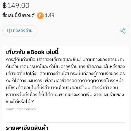
฿149.00
ซื้อเล่มนี้รับพอยต์
1.49
ทดลองอ่าน
เกี่ยวกับ eBook เล่มนี้
การสู้กันด้วยมือเปล่าของเคียวเฮและชิบะ! ปลายทางของการปะทะ
กันด้วยเจตนารมณ์และกำปั้น อาวุธร้ายแทงเข้ากลางแผ่นหลังของ
เคียวเฮที่เปิดโล่ง!! ส่วนทางด้านไฮบาระนั้นที่ล่วงรู้ความรักของเอริ
กะ ก็ได้วางแผนการ เพื่อจะเอาชีวิตรอดจากวิกฤติการณ์ตรงหน้า!
มิโซระที่ตกอยู่ในที่นั่งลำบากเกือบจะยอมจำนนเสียงฝีเท้า ชวน
หวาดหวั่นดังก้องที่ชั้นใต้ดิน...พวกเขาจะรอดพ้น จากแผนร้ายของ
ชิบะได้หรือไม่!?
Siam Inter Comics
รายละเอียดสินค้า