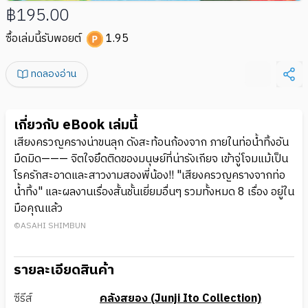
฿195.00
ซื้อเล่มนี้รับพอยต์
1.95
ทดลองอ่าน
เกี่ยวกับ eBook เล่มนี้
เสียงครวญครางน่าขนลุก ดังสะท้อนก้องจาก ภายในท่อน้ำทิ้งอัน
มืดมิด——— จิตใจยึดติดของมนุษย์ที่น่ารังเกียจ เข้าจู่โจมแม้เป็น
โรครักสะอาดและสาวงามสองพี่น้อง!! "เสียงครวญครางจากท่อ
น้ำทิ้ง" และผลงานเรื่องสั้นชั้นเยี่ยมอื่นๆ รวมทั้งหมด 8 เรื่อง อยู่ใน
มือคุณแล้ว
©ASAHI SHIMBUN
รายละเอียดสินค้า
ซีรีส์
คลังสยอง (Junji Ito Collection)