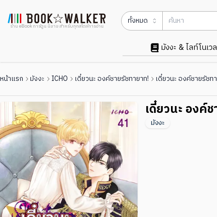
ทั้งหมด
ร้าน eBook การ์ตูน นิยาย สำหรับทุกสไตล์การอ่าน
มังงะ & ไลท์โนเวล
หน้าแรก
มังงะ
ICHO
เดี๋ยวนะ องค์ชายรัชทายาท!
เดี๋ยวนะ องค์ชายรัชท
เดี๋ยวนะ องค์
มังงะ