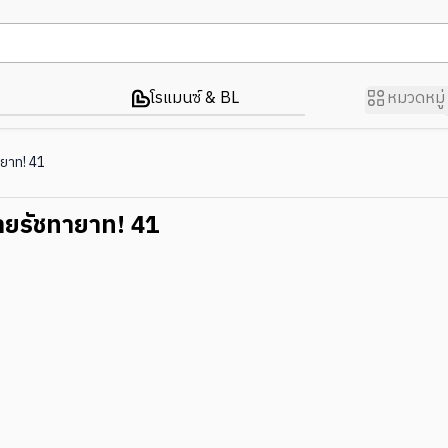
โรแมนซ์ & BL
หมวดหมู่
ายาท! 41
ชายรัชทายาท! 41