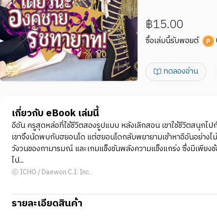
฿15.00
ซื้อเล่มนี้รับพอยต์
ทดลองอ่าน
เกี่ยวกับ eBook เล่มนี้
อีอัน ครูสุดหล่อที่ใช้ชีวิตสองรูปแบบ หลังเลิกสอน เขาใช้ชีวิตสนุก
เขาจึงนัดพบกับฮยอนโด แต่ฮยอนโดกลับพยายามเข้าหาอีอันอย่างไม่หย
วังวนของกามารมณ์ และเกมแข็งขันพลังความแข็งแกร่ง ซึ่งมีเพียงข้อย
ไป...
ⓒ ICHO / Daewon C.I. Inc.
รายละเอียดสินค้า