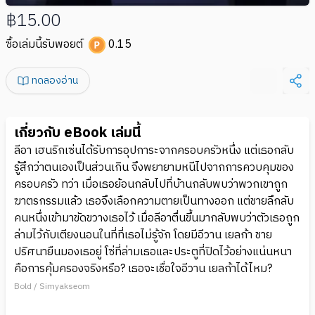
฿15.00
ซื้อเล่มนี้รับพอยต์
0.15
ทดลองอ่าน
เกี่ยวกับ eBook เล่มนี้
ลีอา เฮนริกเซ่นได้รับการอุปการะจากครอบครัวหนึ่ง แต่เธอกลับ
รู้สึกว่าตนเองเป็นส่วนเกิน จึงพยายามหนีไปจากการควบคุมของ
ครอบครัว ทว่า เมื่อเธอย้อนกลับไปที่บ้านกลับพบว่าพวกเขาถูก
ฆาตรกรรมแล้ว เธอจึงเลือกความตายเป็นทางออก แต่ชายลึกลับ
คนหนึ่งเข้ามาขัดขวางเธอไว้ เมื่อลีอาตื่นขึ้นมากลับพบว่าตัวเธอถูก
ล่ามไว้กับเตียงนอนในที่ที่เธอไม่รู้จัก โดยมีอีวาน เยลก้า ชาย
ปริศนายืนมองเธอยู่ โซ่ที่ล่ามเธอและประตูที่ปิดไว้อย่างแน่นหนา
คือการคุ้มครองจริงหรือ? เธอจะเชื่อใจอีวาน เยลก้าได้ไหม?
Bold / Simyakseom