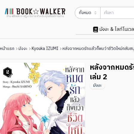
ทั้งหมด
ร้าน eBook การ์ตูน นิยาย สำหรับทุกสไตล์การอ่าน
มังงะ & ไลท์โนเวล
หน้าแรก
มังงะ
Kyouka IZUMI
หลังจากหมดรักแล้วก็พบว่าชีวิตใหม่กลับสนุ
หลังจากหมดรัก
เล่ม 2
มังงะ