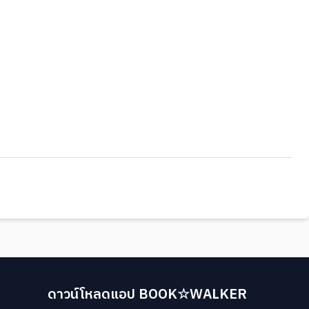
ดาวน์โหลดแอป BOOK☆WALKER