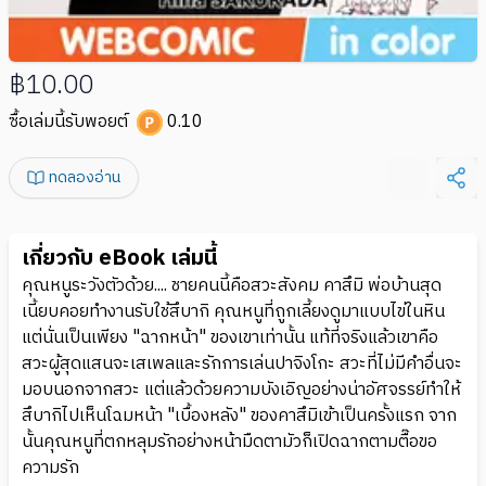
฿10.00
ซื้อเล่มนี้รับพอยต์
0.10
ทดลองอ่าน
เกี่ยวกับ eBook เล่มนี้
คุณหนูระวังตัวด้วย.... ชายคนนี้คือสวะสังคม คาสึมิ พ่อบ้านสุด
เนี้ยบคอยทำงานรับใช้สึบากิ คุณหนูที่ถูกเลี้ยงดูมาแบบไข่ในหิน
แต่นั่นเป็นเพียง "ฉากหน้า" ของเขาเท่านั้น แท้ที่จริงแล้วเขาคือ
สวะผู้สุดแสนจะเสเพลและรักการเล่นปาจิงโกะ สวะที่ไม่มีคำอื่นจะ
มอบนอกจากสวะ แต่แล้วด้วยความบังเอิญอย่างน่าอัศจรรย์ทำให้
สึบากิไปเห็นโฉมหน้า "เบื้องหลัง" ของคาสึมิเข้าเป็นครั้งแรก จาก
นั้นคุณหนูที่ตกหลุมรักอย่างหน้ามืดตามัวก็เปิดฉากตามตื๊อขอ
ความรัก