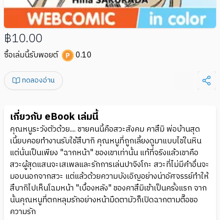
฿10.00
ซื้อเล่มนี้รับพอยต์
0.10
ทดลองอ่าน
เกี่ยวกับ eBook เล่มนี้
คุณหนูระวังตัวด้วย.... ชายคนนี้คือสวะสังคม คาสึมิ พ่อบ้านสุด
เนี้ยบคอยทำงานรับใช้สึบากิ คุณหนูที่ถูกเลี้ยงดูมาแบบไข่ในหิน
แต่นั่นเป็นเพียง "ฉากหน้า" ของเขาเท่านั้น แท้ที่จริงแล้วเขาคือ
สวะผู้สุดแสนจะเสเพลและรักการเล่นปาจิงโกะ สวะที่ไม่มีคำอื่นจะ
มอบนอกจากสวะ แต่แล้วด้วยความบังเอิญอย่างน่าอัศจรรย์ทำให้
สึบากิไปเห็นโฉมหน้า "เบื้องหลัง" ของคาสึมิเข้าเป็นครั้งแรก จาก
นั้นคุณหนูที่ตกหลุมรักอย่างหน้ามืดตามัวก็เปิดฉากตามตื๊อขอ
ความรัก