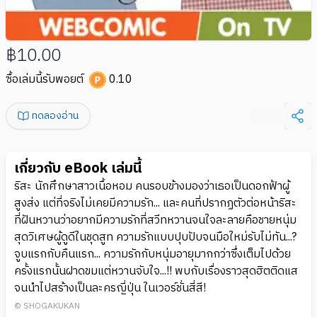
฿10.00
ซื้อเล่มนี้รับพอยต์
0.10
ทดลองอ่าน
เกี่ยวกับ eBook เล่มนี้
ริสะ นักศึกษาสาวเนื้อหอม คนรอบข้างมองว่าเธอเป็นดอกฟ้าผู้
สูงส่ง แต่ที่จริงไม่เคยมีความรัก... และคนที่ปรากฏตัวต่อหน้าริสะ
ที่ฝันหวานว่าอยากมีความรักที่สวีทหวานจนใจละลายคือชายหนุ่ม
สุดวิเศษผู้ดูดีในชุดสูท ความรักแบบปุบปับจนมือใหม่รับไม่ทัน...?
จูบแรกกับคืนแรก... ความรักกับหนุ่มอายุมากกว่าซึ่งเต็มไปด้วย
ครั้งแรกนั้นฝาดขมแต่หวานจับใจ...!! พบกับเรื่องราวสุดฮิตติดแส
จนนำไปสร้างเป็นละครญี่ปุ่น ในเวอร์ชั่นสี่สี!
© SHOGAKUKAN