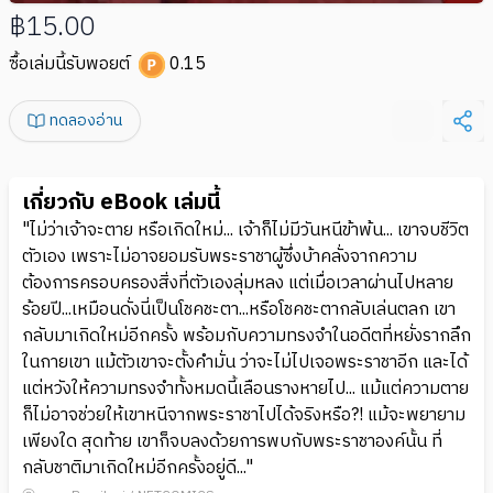
฿15.00
ซื้อเล่มนี้รับพอยต์
0.15
ทดลองอ่าน
เกี่ยวกับ eBook เล่มนี้
"ไม่ว่าเจ้าจะตาย หรือเกิดใหม่... เจ้าก็ไม่มีวันหนีข้าพ้น... เขาจบชีวิต
ตัวเอง เพราะไม่อาจยอมรับพระราชาผู้ซึ่งบ้าคลั่งจากความ
ต้องการครอบครองสิ่งที่ตัวเองลุ่มหลง แต่เมื่อเวลาผ่านไปหลาย
ร้อยปี...เหมือนดั่งนี่เป็นโชคชะตา...หรือโชคชะตากลับเล่นตลก เขา
กลับมาเกิดใหม่อีกครั้ง พร้อมกับความทรงจำในอดีตที่หยั่งรากลึก
ในกายเขา แม้ตัวเขาจะตั้งคำมั่น ว่าจะไม่ไปเจอพระราชาอีก และได้
แต่หวังให้ความทรงจำทั้งหมดนี้เลือนรางหายไป... แม้แต่ความตาย
ก็ไม่อาจช่วยให้เขาหนีจากพระราชาไปได้จริงหรือ?! แม้จะพยายาม
เพียงใด สุดท้าย เขาก็จบลงด้วยการพบกับพระราชาองค์นั้น ที่
กลับชาติมาเกิดใหม่อีกครั้งอยู่ดี..."