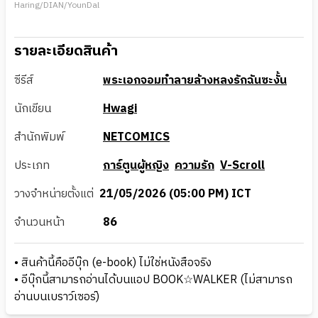
Haring/DIAN/YounDal
รายละเอียดสินค้า
ซีรีส์
พระเอกจอมทำลายล้างหลงรักฉันซะงั้น
นักเขียน
Hwagi
สำนักพิมพ์
NETCOMICS
ประเภท
การ์ตูนผู้หญิง
ความรัก
V-Scroll
วางจำหน่ายตั้งแต่
21/05/2026 (05:00 PM) ICT
จำนวนหน้า
86
• สินค้านี้คืออีบุ๊ก (e-book) ไม่ใช่หนังสือจริง
• อีบุ๊กนี้สามารถอ่านได้บนแอป BOOK☆WALKER (ไม่สามารถ
อ่านบนเบราว์เซอร์)