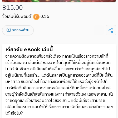
฿15.00
ซื้อเล่มนี้รับพอยต์
0.15
ทดลองอ่าน
เกี่ยวกับ eBook เล่มนี้
จากความผิดพลาดเพียงครั้งเดียว กลายเป็นเรื่องราวความรักที่
เร่าร้อนและน่าตื่นเต้น! หลังจากในที่สุดก็ใช้หนี้เงินกู้นักเรียนหมด
ไปได้ วันถัดมา อมีเลียกลับตื่นขึ้นมาและพบว่าตัวเองถูกส่งเข้าไป
อยู่ในนิยายที่เธอรัก… แต่ดันกลายเป็นลูกสาวของเคานต์ที่มีหนี้สิน
มหาศาล ชนิดที่ต้องใช้เวลาทั้งชีวิตเพื่อชดใช้! เธอจึงมุ่งหน้าไปที่
บาร์เพื่อดื่มลืมความทุกข์ แต่กลับเผลอใช้คืนหนึ่งร่วมกับดยุกไคล์
ชายผู้กำลังเดินเข้าสู่เส้นทางแห่งการทำลายตัวเอง เธอพยายามหนี
จากดยุกและชื่อเสียงอันฉาวโฉ่ของเขา… แต่อมีเลียจะสามารถ
เปลี่ยนโชคชะตา และทำให้เรื่องราวความรักนี้จบลงอย่างมีความสุข
ได้หรือไม่?