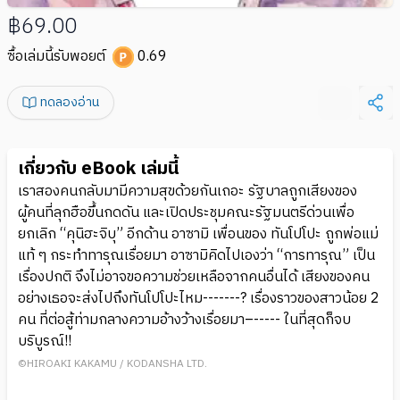
฿69.00
ซื้อเล่มนี้รับพอยต์
0.69
ทดลองอ่าน
เกี่ยวกับ eBook เล่มนี้
เราสองคนกลับมามีความสุขด้วยกันเถอะ รัฐบาลถูกเสียงของ
ผู้คนที่ลุกฮือขึ้นกดดัน และเปิดประชุมคณะรัฐมนตรีด่วนเพื่อ
ยกเลิก “คุนิฮะจิบุ” อีกด้าน อาซามิ เพื่อนของ ทันโปโปะ ถูกพ่อแม่
แท้ ๆ กระทําทารุณเรื่อยมา อาซามิคิดไปเองว่า “การทารุณ” เป็น
เรื่องปกติ จึงไม่อาจขอความช่วยเหลือจากคนอื่นได้ เสียงของคน
อย่างเธอจะส่งไปถึงทันโปโปะไหม-------? เรื่องราวของสาวน้อย 2
คน ที่ต่อสู้ท่ามกลางความอ้างว้างเรื่อยมา–----- ในที่สุดก็จบ
บริบูรณ์!!
©HIROAKI KAKAMU / KODANSHA LTD.