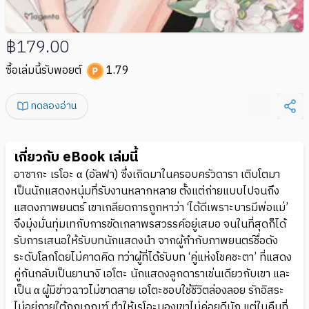
฿179.00
ซื้อเล่มนี้รับพอยต์
1.79
ทดลองอ่าน
เกี่ยวกับ eBook เล่มนี้
อาซากะ เรโอะ α (อัลฟา) ซึ่งเกิดมาในครอบครัวดารา เติบโตมา
เป็นนักแสดงหนุ่มที่รับงานหลากหลาย ตั้งแต่ถ่ายแบบไปจนถึง
แสดงภาพยนตร์ เขาเกลียดการถูกหาว่า ‘ได้ดีเพราะบารมีพ่อแม่’
จึงมุ่งมั่นทุ่มเทกับการขัดเกลาพรสวรรค์อยู่เสมอ จนในที่สุดก็ได้
รับการเสนอให้รับบทนักแสดงนำ จากผู้กำกับภาพยนตร์ชื่อดัง
ระดับโลกโดยไม่คาดคิด ทว่าผู้ที่ได้รับบท ‘คู่แห่งโชคชะตา’ ที่แสดง
คู่กันกลับเป็นยานางิ เอโตะ นักแสดงลูกดาราเช่นเดียวกับเขา และ
เป็น α ผู้มีข่าวฉาวไม่ขาดสาย เอโตะชอบใช้ชีวิตล่องลอย รักอิสระ
ไม่อยู่ภายใต้กฎเกณฑ์ ทำให้เรโอะมองเขาไม่ค่อยดีนัก แต่ในคืนที่