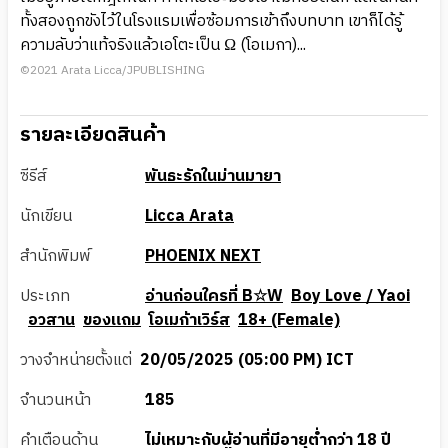
ทั้งสองถูกขังไว้ในโรงแรมเพื่อซ้อมการเข้าถึงบทบาท เขาก็ได้รู้
ความลับว่าแท้จริงแล้วเอโตะเป็น Ω (โอเมกา)...
©2021 Arata Licca/JPUBLISHING
รายละเอียดสินค้า
ซีรีส์
พันธะรักในม่านมายา
นักเขียน
Licca Arata
สำนักพิมพ์
PHOENIX NEXT
ประเภท
อ่านก่อนใครที่ B☆W
Boy Love / Yaoi
อวสาน
ของแถม
โอเมก้าเวิร์ส
18+ (Female)
วางจำหน่ายตั้งแต่
20/05/2025 (05:00 PM) ICT
จำนวนหน้า
185
คำเตือนด้าน
ไม่เหมาะกับผู้อ่านที่มีอายุต่ำกว่า 18 ปี