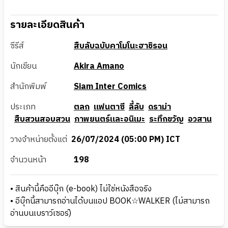
รายละเอียดสินค้า
ซีรีส์
สืบลับฉบับคาโมโนะฮาชิรอน
นักเขียน
Akira Amano
สำนักพิมพ์
Siam Inter Comics
ประเภท
ตลก
แฟนตาซี
ลี้ลับ
ดราม่า
สืบสวนสอบสวน
ภาพยนตร์และอนิเมะ
ระทึกขวัญ
อวสาน
วางจำหน่ายตั้งแต่
26/07/2024 (05:00 PM) ICT
จำนวนหน้า
198
• สินค้านี้คืออีบุ๊ก (e-book) ไม่ใช่หนังสือจริง
• อีบุ๊กนี้สามารถอ่านได้บนแอป BOOK☆WALKER (ไม่สามารถ
อ่านบนเบราว์เซอร์)