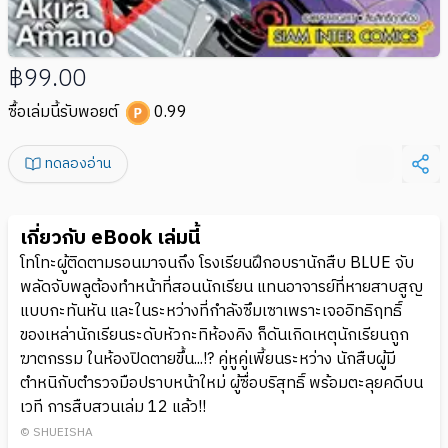
฿99.00
ซื้อเล่มนี้รับพอยต์
0.99
ทดลองอ่าน
เกี่ยวกับ eBook เล่มนี้
โทโทะผู้ติดตามรอนมาจนถึง โรงเรียนฝึกอบรานักสืบ BLUE จับ
พลัดจับพลูต้องทำหน้าที่สอนนักเรียน แทนอาจารย์ที่หายสาบสูญ
แบบกะทันหัน และในระหว่างที่กำลังซึมเซาเพราะเจออิทธิฤทธิ์
ของเหล่านักเรียนระดับหัวกะทิห้องคิง ก็ดันเกิดเหตุนักเรียนถูก
ฆาตกรรม ในห้องปิดตายขึ้น...!? คู่หูคู่เพี้ยนระหว่าง นักสืบผู้มี
ตำหนิกับตำรวจมือปราบหน้าใหม่ ผู้ซื่อบริสุทธิ์ พร้อมตะลุยคดีบน
เวที การสืบสวนเล่ม 12 แล้ว!!
© SHUEISHA