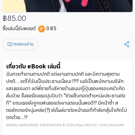
฿85.00
ซื้อเล่มนี้รับพอยต์
0.85
ทดลองอ่าน
เกี่ยวกับ eBook เล่มนี้
ฉันควรทำงานตามปกติ แต่งงานตามปกติ และมีความสุขตาม
ปกติ… แต่ให้ฉันเป็นประธานเนี่ยนะ!?!? เมอิเป็นพนักงานบริษัท
แสนธรรมดา แต่พี่ชายที่บริหารร้านขนมญี่ปุ่นของครอบครัวเกิด
ล้มป่วย จึงขอร้องเธอปุบปับว่า "ช่วยสืบทอดตำแหน่งประธานต่อ
ที" แถมเธอยังถูกแฟนขอแต่งงานตอนนั้นพอดี!? มิหนำซ้ำ ส
ตอล์กเกอร์หนุ่มหล่อ(?) ยังโผล่มาต่อหน้าเธอที่กำลังกลุ้มใจคิดไม่
ตกด้วย…!?
AMAKU NARUMADE MATEMASEN © 2026 Maki ENJOJI / SHOGAKUKAN