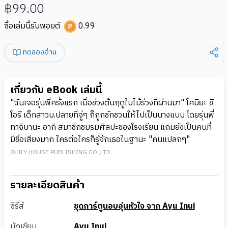
฿99.00
ซื้อเล่มนี้รับพอยต์
0.99
ทดลองอ่าน
เกี่ยวกับ eBook เล่มนี้
"ฉันเจอรุ่นพี่ครั้งแรก เมื่อช่วงต้นฤดูใบไม้ร่วงที่ผ่านมา" โคมิยะ ชิ
โอริ เด็กสาวม.ปลายที่จู่ๆ ก็ถูกชักชวนให้ไปเป็นนางแบบ โดยรุ่นพี่
ทาจิบานะ อากิ สมาชิกชมรมศิลปะของโรงเรียน แถมยังเป็นคนที่
มีชื่อเสียงมาก ใครต่อใครก็รู้จักเธอในฐานะ "คนแปลกๆ"
©LILY HOUSE PUBLISHING CO.,LTD.
รายละเอียดสินค้า
ซีรีส์
ชุดการ์ตูนอบอุ่นหัวใจ จาก Ayu Inui
นักเขียน
Ayu Inui