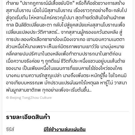
ทำลาย "ปรากฏการณ์ผีเสื้อขยับปีก" หรือก็คือขัดขวางการสร้าง
สุสานโบราณ เมื่อไม่มีสุสานโบราณ เรื่องราวทุกอย่างก็จะกลับไป
สู่จุดเริ่มต้น ไห่หลานใคร่ครวญไปมา สุดท้ายตัดสินใจข้ามฝ่าภพ
กาล ฝืนลิขิตเปลี่ยนชะตา กลับไปสู่ยุคสมัยแห่งสุสานโบราณเพื่อ
เปลี่ยนแปลงประวัติศาสตร์... จากสุสานผู้ครองแคว้นตงหลิง สู่
การประลองคัดเลือกชายาอ๋องเมืองเจาเกอ เขามอบความเมตตา
ส่วนหนึ่งให้นางเพราะเห็นแก่มิตรภาพยามเยาว์วัย นางมุ่งหมาย
คลี่คลายปมปริศนาในตงหลิงเพื่อทำตามปรารถนาในชาติก่อน
เมื่อความจริงค่อย ๆ ถูกตีแผ่ ชีวิตที่ประหนึ่งแขวนอยู่บนเส้นด้าย
ของนาง เป็นเพียงหนึ่งในแผนการที่แยบคายไร้ช่องโหว่ของใคร
บางคน ยามความรักสูญเปล่า นางถึงเพิ่งตระหนักรู้ซึ้ง ไยใจคนมิ
อาจเทียบมหรรณพ มักปรวนแปรผันผกไร้เหตุผล หารู้ไม่ วาสนา
พันผูกสามชาติภพ ทุกอย่างเพิ่งจะเริ่มต้นขึ้น...
© Beijing TongZhou Culture
รายละเอียดสินค้า
ซีรีส์
มิใช่ข้างามล่มแผ่นดิน