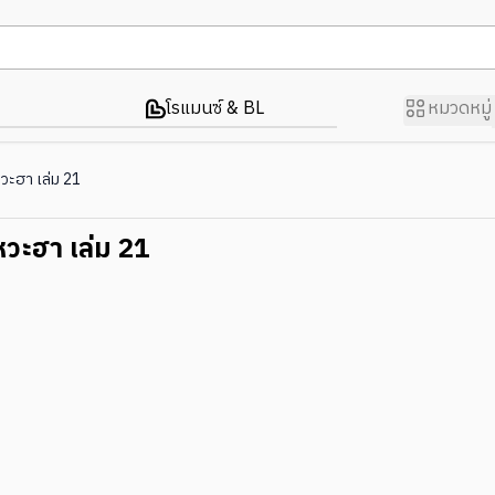
โรแมนซ์ & BL
หมวดหมู่
วะฮา เล่ม 21
วะฮา เล่ม 21