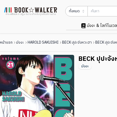
ทั้งหมด
ร้าน eBook การ์ตูน นิยาย สำหรับทุกสไตล์การอ่าน
มังงะ & ไลท์โนเวล
หน้าแรก
มังงะ
HAROLD SAKUISHI
BECK ปุปะจังหวะฮา
BECK ปุปะจังห
BECK ปุปะจังห
มังงะ