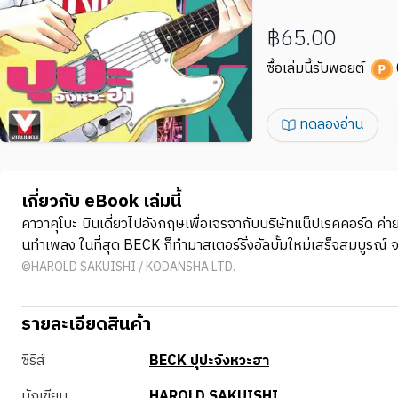
฿65.00
ซื้อเล่มนี้รับพอยต์
ทดลองอ่าน
เกี่ยวกับ eBook เล่มนี้
คาวาคุโบะ บินเดี่ยวไปอังกฤษเพื่อเจรจากับบริษัทแน็ปเรคคอร์ด ค่าย
นทําเพลง ในที่สุด BECK ก็ทํามาสเตอร์ริ่งอัลบั้มใหม่เสร็จสมบูร
©HAROLD SAKUISHI / KODANSHA LTD.
รายละเอียดสินค้า
ซีรีส์
BECK ปุปะจังหวะฮา
นักเขียน
HAROLD SAKUISHI