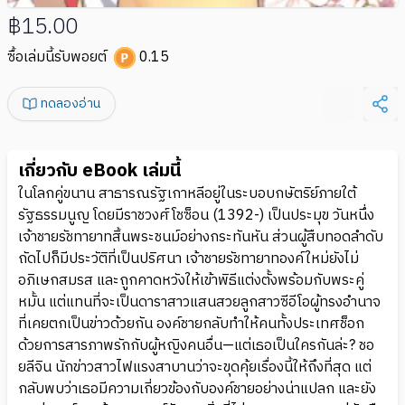
฿15.00
ซื้อเล่มนี้รับพอยต์
0.15
ทดลองอ่าน
เกี่ยวกับ eBook เล่มนี้
ในโลกคู่ขนาน สาธารณรัฐเกาหลีอยู่ในระบอบกษัตริย์ภายใต้
รัฐธรรมนูญ โดยมีราชวงศ์โชซ็อน (1392-) เป็นประมุข วันหนึ่ง
เจ้าชายรัชทายาทสิ้นพระชนม์อย่างกระทันหัน ส่วนผู้สืบทอดลำดับ
ถัดไปก็มีประวัติที่เป็นปริศนา เจ้าชายรัชทายาทองค์ใหม่ยังไม่
อภิเษกสมรส และถูกคาดหวังให้เข้าพิธีแต่งตั้งพร้อมกับพระคู่
หมั้น แต่แทนที่จะเป็นดาราสาวแสนสวยลูกสาวซีอีโอผู้ทรงอำนาจ
ที่เคยตกเป็นข่าวด้วยกัน องค์ชายกลับทำให้คนทั้งประเทศช็อก
ด้วยการสารภาพรักกับผู้หญิงคนอื่น—แต่เธอเป็นใครกันล่ะ? ชอ
ยลีจิน นักข่าวสาวไฟแรงสาบานว่าจะขุดคุ้ยเรื่องนี้ให้ถึงที่สุด แต่
กลับพบว่าเธอมีความเกี่ยวข้องกับองค์ชายอย่างน่าแปลก และยัง