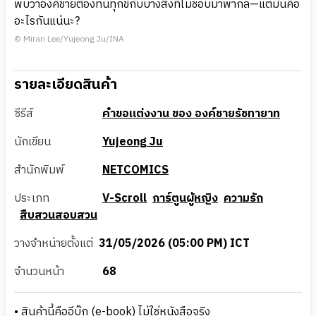
พบว่าองค์ชายต้องทนทุกข์กับบางสิ่งที่ไม่ชอบมาพากล—แต่มันคือ
อะไรกันแน่นะ?
© Miran Lee/Yujeong Ju/INA
รายละเอียดสินค้า
ซีรีส์
คำขอแต่งงาน ของ องค์ชายรัชทายาท
นักเขียน
Yujeong Ju
สำนักพิมพ์
NETCOMICS
ประเภท
V-Scroll
การ์ตูนผู้หญิง
ความรัก
สืบสวนสอบสวน
วางจำหน่ายตั้งแต่
31/05/2026 (05:00 PM) ICT
จำนวนหน้า
68
• สินค้านี้คืออีบุ๊ก (e-book) ไม่ใช่หนังสือจริง