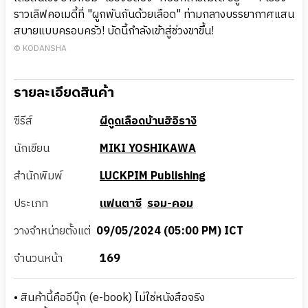
ราวเลิฟคอเมดี้ที่ "ผูกพันกันด้วยเลือด" ท่ามกลางบรรยากาศแสน
สบายแบบครอบครัว! บัดนี้กำลังเข้าสู่ช่วงขาขึ้น!
© KODANSHA
รายละเอียดสินค้า
ซีรีส์
ผีดูดเลือดบ้านฮิอิรางิ
นักเขียน
MIKI YOSHIKAWA
สำนักพิมพ์
LUCKPIM Publishing
ประเภท
แฟนตาซี
รอม-คอม
วางจำหน่ายตั้งแต่
09/05/2024 (05:00 PM) ICT
จำนวนหน้า
169
• สินค้านี้คืออีบุ๊ก (e-book) ไม่ใช่หนังสือจริง