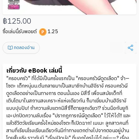
฿125.00
ซื้อเล่มนี้รับพอยต์
1.25
ทดลองอ่าน
เกี่ยวกับ eBook เล่มนี้
"ครอบครัว" ที่ได้มีเป็นครั้งแรกเป็น "ครอบครัวผีดูดเลือด" จ้า—
โซตะ เด็กหนุ่มม.ต้นกลายมาเป็นสมาชิกบ้านฮิอิรางิ ครอบครัวผี
ดูดเลือดอย่างเป็นทางการ ตอนนั้นเอง มิสึซึ เพื่อนสมัยเด็กที่
เติบโตมาในสถานสงเคราะห์แห่งเดียวกัน ก็มาเยี่ยมบ้านฮิอิรางิ
แบบปุบปับ! ถ้าความลับแตกมิสึซึก็ตายลูกเดียว!? ร่วมมือกับยูกิ
เอะปกปิดความลับเรื่อง "ปรากฏการณ์ผีดูดเลือด" ไว้ให้ได้!! และ
แล้วชีวิตวัยเรียนครั้งใหม่ของโซตะก็เปิดฉาก! เมเมะ ลูกสาวคนที่
สามที่เรียนโรงเรียนเดียวกันมีท่าทางแตกต่างไปจากตอนอยู่บ้าน
โดยสิ้นเชิง ราวกับมี "เรื่องปิดบัง" ที่บอกใครไม่ได้ อยู่——? เรื่อง