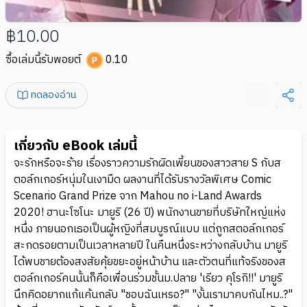
฿10.00
ซื้อเล่มนี้รับพอยต์
0.10
ทดลองอ่าน
เกี่ยวกับ eBook เล่มนี้
จะรักหรือจะร้าย เรื่องราวความรักผิดเพี้ยนของสาวสาย S กับส
ตอล์กเกอร์หนุ่มในเงามืด ผลงานที่ได้รับรางวัลพิเศษ Comic
Scenario Grand Prize จาก Mahou no i-Land Awards
2020! ฮานะโซโนะ มายูริ (26 ปี) พนักงานขายที่บริษัทใหญ่แห่ง
หนึ่ง ภายนอกเธอเป็นผู้หญิงที่สมบูรณ์แบบ แต่ถูกสตอล์กเกอร์
สะกดรอยตามเป็นเวลาหลายปี ในคืนหนึ่งระหว่างกลับบ้าน มายูริ
ได้พบชายต้องสงสัยคุ้ยขยะอยู่หน้าบ้าน และตัวตนที่แท้จริงของส
ตอล์กเกอร์คนนั้นก็คือเพื่อนร่วมชั้นม.ปลาย 'เรียว คุโรกิ!!' มายูริ
นึกคิดอยากแก้แค้นกลับ "ชอบฉันเหรอ?" "งั้นเรามาคบกันไหม..?"