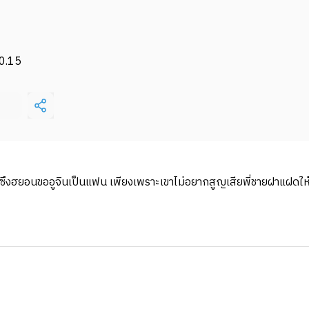
0.15
่างซึงฮยอนขออูจินเป็นแฟน เพียงเพราะเขาไม่อยากสูญเสียพี่ชายฝาแฝดให้