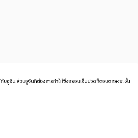
กับอูจิน ส่วนอูจินที่ต้องการทำให้ซึงฮยอนเจ็บปวดก็ตอบตกลงซะงั้น