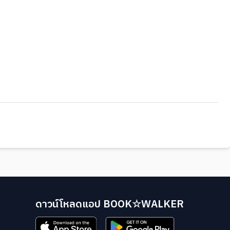
ดาวน์โหลดแอป BOOK☆WALKER