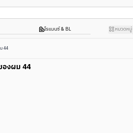
โรแมนซ์ & BL
หมวดหมู่
ผม 44
ักของผม 44