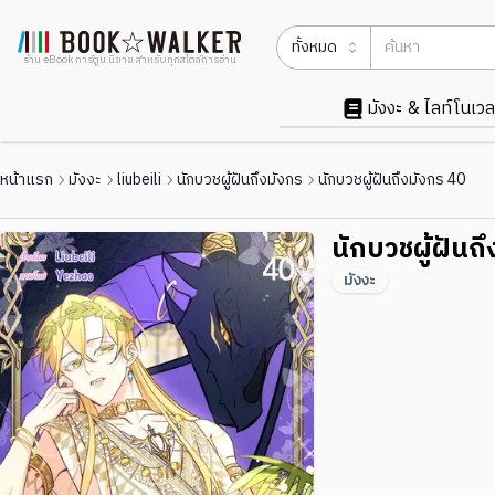
ทั้งหมด
ร้าน eBook การ์ตูน นิยาย สำหรับทุกสไตล์การอ่าน
มังงะ & ไลท์โนเวล
หน้าแรก
มังงะ
liubeili
นักบวชผู้ฝันถึงมังกร
นักบวชผู้ฝันถึงมังกร 40
นักบวชผู้ฝันถ
มังงะ