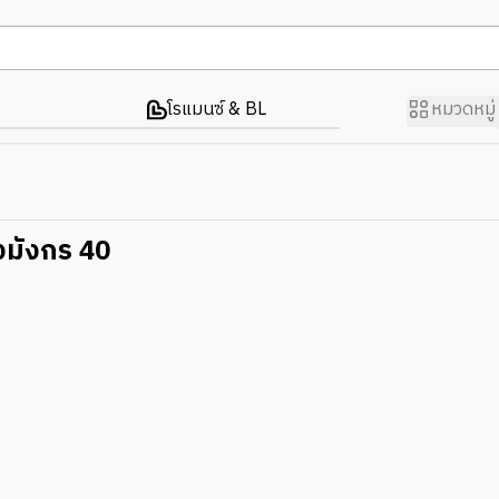
โรแมนซ์ & BL
หมวดหมู่
ึงมังกร 40