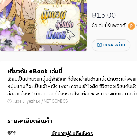
฿15.00
ซื้อเล่มนี้รับพอยต์
ทดลองอ่าน
เกี่ยวกับ eBook เล่มนี้
เอียนเป็นนักบวชหนุ่มผู้รักอิสระที่ต้องเข้ารับตำแหน่งนักบวชแห่งพ
หนุ่มแทนที่จะเป็นเจ้าหญิง เพราะความเข้าใจผิด ชีวิตของเอียนกับมัง
ล่อลวงมังกร! น่าเสียดายที่มังกรสนใจแต่สิ่งของระยิบระยับและคิดว่
ⓒ liubeili, yezhao / NETCOMICS
รายละเอียดสินค้า
ซีรีส์
นักบวชผู้ฝันถึงมังกร