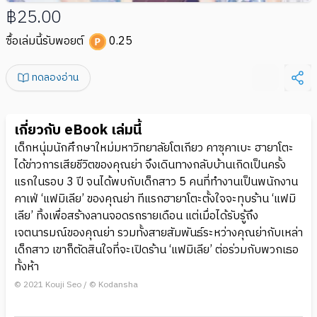
฿25.00
ซื้อเล่มนี้รับพอยต์
0.25
ทดลองอ่าน
เกี่ยวกับ eBook เล่มนี้
เด็กหนุ่มนักศึกษาใหม่มหาวิทยาลัยโตเกียว คาซุคาเบะ ฮายาโตะ
ได้ข่าวการเสียชีวิตของคุณย่า จึงเดินทางกลับบ้านเกิดเป็นครั้ง
แรกในรอบ 3 ปี จนได้พบกับเด็กสาว 5 คนที่ทำงานเป็นพนักงาน
คาเฟ่ ‘แฟมิเลีย’ ของคุณย่า ทีแรกฮายาโตะตั้งใจจะทุบร้าน ‘แฟมิ
เลีย’ ทิ้งเพื่อสร้างลานจอดรถรายเดือน แต่เมื่อได้รับรู้ถึง
เจตนารมณ์ของคุณย่า รวมทั้งสายสัมพันธ์ระหว่างคุณย่ากับเหล่า
เด็กสาว เขาก็ตัดสินใจที่จะเปิดร้าน ‘แฟมิเลีย’ ต่อร่วมกับพวกเธอ
ทั้งห้า
© 2021 Kouji Seo / © Kodansha