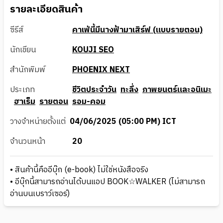
รายละเอียดสินค้า
ซีรีส์
คาเฟ่นี้มีนางฟ้ามาเสิร์ฟ (แบบรายตอน)
นักเขียน
KOUJI SEO
สำนักพิมพ์
PHOENIX NEXT
ประเภท
ชีวิตประจำวัน
ทะลึ่ง
ภาพยนตร์และอนิเมะ
ฮาเร็ม
รายตอน
รอม-คอม
วางจำหน่ายตั้งแต่
04/06/2025 (05:00 PM) ICT
จำนวนหน้า
20
• สินค้านี้คืออีบุ๊ก (e-book) ไม่ใช่หนังสือจริง
• อีบุ๊กนี้สามารถอ่านได้บนแอป BOOK☆WALKER (ไม่สามารถ
อ่านบนเบราว์เซอร์)