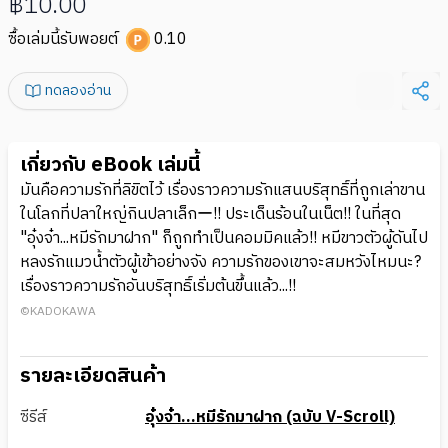
฿10.00
ซื้อเล่มนี้รับพอยต์
0.10
ทดลองอ่าน
เกี่ยวกับ eBook เล่มนี้
มันคือความรักที่ลิขิตไว้ เรื่องราวความรักแสนบริสุทธิ์ที่ถูกเล่าขาน
ในโลกที่ปลาใหญ่กินปลาเล็กー!! ประเด็นร้อนในเน็ต!! ในที่สุด
"อุ๋งจ๋า...หมีรักมาฝาก" ก็ถูกทำเป็นคอมมิคแล้ว!! หมีขาวตัวผู้ดันไป
หลงรักแมวน้ำตัวผู้เข้าอย่างจัง ความรักของเขาจะสมหวังไหมนะ?
เรื่องราวความรักอันบริสุทธิ์เริ่มต้นขึ้นแล้ว...!!
©KADOKAWA
รายละเอียดสินค้า
ซีรีส์
อุ๋งจ๋า...หมีรักมาฝาก (ฉบับ V-Scroll)